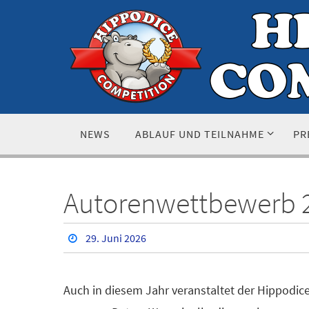
Zum
Inhalt
springen
Zum
NEWS
ABLAUF UND TEILNAHME
PR
Inhalt
springen
Autorenwettbewerb 2
29. Juni 2026
Auch in diesem Jahr veranstaltet der Hippodic