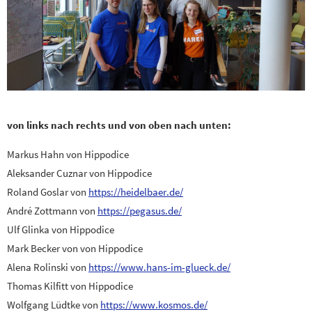
von links nach rechts und
von oben nach unten
:
Markus Hahn von Hippodice
Aleksander Cuznar von Hippodice
Roland Goslar von
https://heidelbaer.de/
André Zottmann von
https://pegasus.de/
Ulf Glinka von Hippodice
Mark Becker von von Hippodice
Alena Rolinski von
https://www.hans-im-glueck.de/
Thomas Kilfitt von Hippodice
Wolfgang Lüdtke von
https://www.kosmos.de/