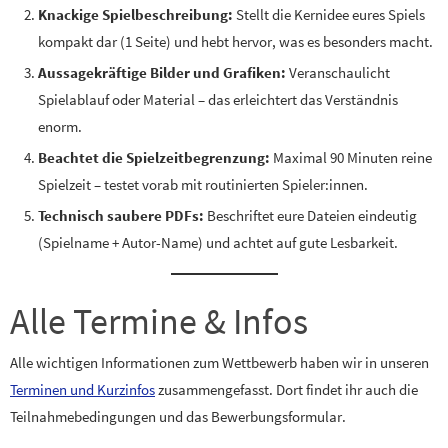
Knackige Spielbeschreibung:
Stellt die Kernidee eures Spiels
kompakt dar (1 Seite) und hebt hervor, was es besonders macht.
Aussagekräftige Bilder und Grafiken:
Veranschaulicht
Spielablauf oder Material – das erleichtert das Verständnis
enorm.
Beachtet die Spielzeitbegrenzung:
Maximal 90 Minuten reine
Spielzeit – testet vorab mit routinierten Spieler:innen.
Technisch saubere PDFs:
Beschriftet eure Dateien eindeutig
(Spielname + Autor-Name) und achtet auf gute Lesbarkeit.
Alle Termine & Infos
Alle wichtigen Informationen zum Wettbewerb haben wir in unseren
Terminen und Kurzinfos
zusammengefasst. Dort findet ihr auch die
Teilnahmebedingungen und das Bewerbungsformular.