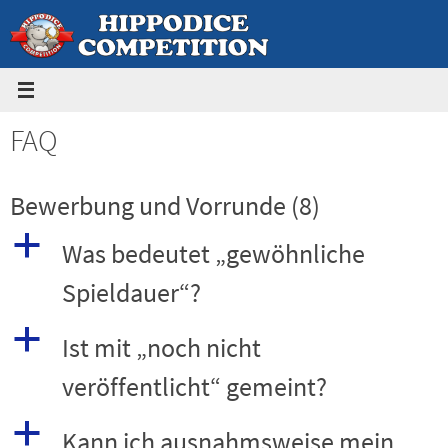
Zum
Inhalt
springen
FAQ
Bewerbung und Vorrunde
(8)
a
Was bedeutet „gewöhnliche
Spieldauer“?
a
Ist mit „noch nicht
veröffentlicht“ gemeint?
a
Kann ich ausnahmsweise mein