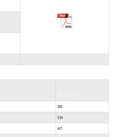
Country
DE
CH
AT