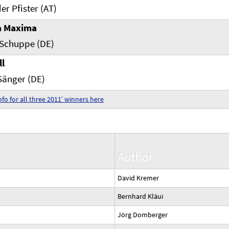
er Pfister (AT)
a Maxima
 Schuppe (DE)
ll
Sänger (DE)
nfo for all three 2011′ winners here
Author
David Kremer
Bernhard Kläui
Jörg Domberger