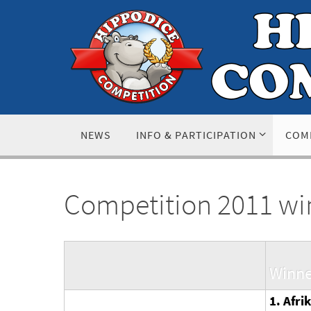
Skip
to
content
Skip
NEWS
INFO & PARTICIPATION
COM
to
content
Competition 2011 wi
Winne
1. Afri