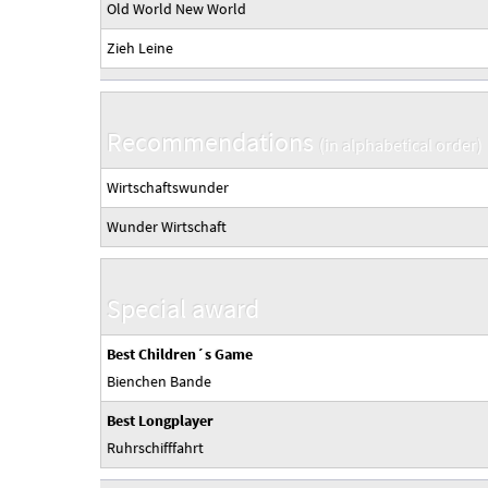
Old World New World
Zieh Leine
Recommendations
(in alphabetical order)
Wirtschaftswunder
Wunder Wirtschaft
Special award
Best Children´s Game
Bienchen Bande
Best Longplayer
Ruhrschifffahrt