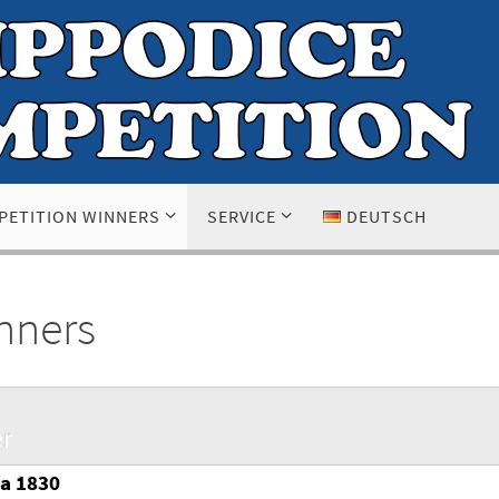
PETITION WINNERS
SERVICE
DEUTSCH
nners
r
ka 1830