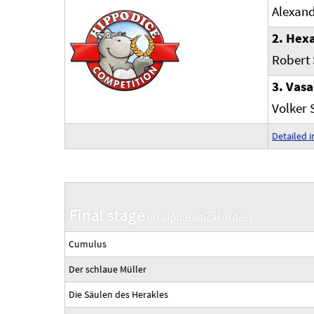
Alexand
2. Hex
Robert
3. Vasa
Volker 
Detailed i
Final stage
(in alphabetical order)
Cumulus
Der schlaue Müller
Die Säulen des Herakles